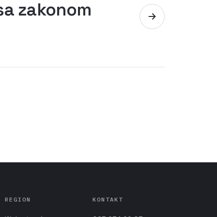
 sa zakonom
REGION
KONTAKT