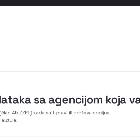
ataka sa agencijom koja va
lan 45 ZZPL) kada sajt pravi ili održava spoljna
lauzule.