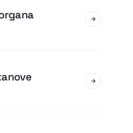
 organa
stanove