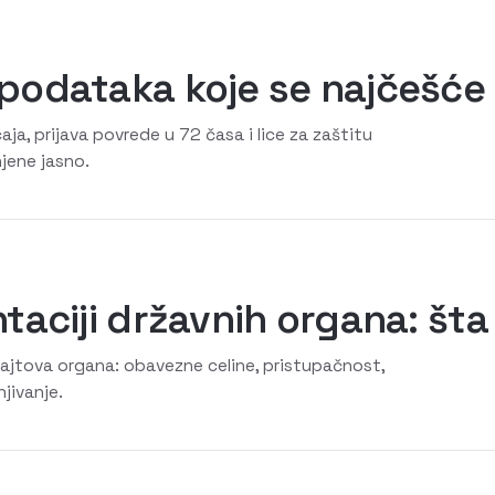
podataka koje se najčešće
aja, prijava povrede u 72 časa i lice za zaštitu
jene jasno.
aciji državnih organa: šta
sajtova organa: obavezne celine, pristupačnost,
jivanje.