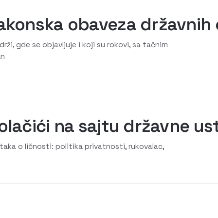
zakonska obaveza državnih
ži, gde se objavljuje i koji su rokovi, sa tačnim
an
olačići na sajtu državne u
ka o ličnosti: politika privatnosti, rukovalac,