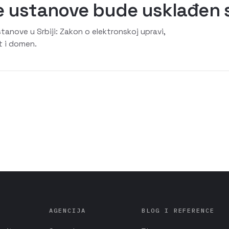
ne ustanove bude usklađen
anove u Srbiji: Zakon o elektronskoj upravi,
t i domen.
AGENCIJA
BLOG I REFERENCE