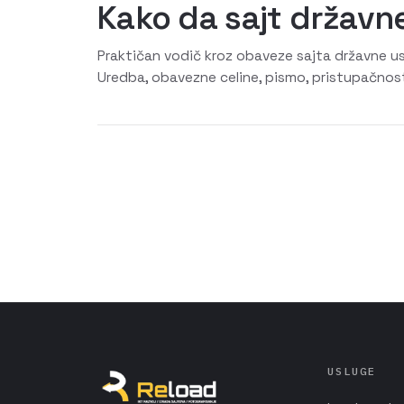
Kako da sajt držav
Praktičan vodič kroz obaveze sajta državne ust
Uredba, obavezne celine, pismo, pristupačnos
USLUGE