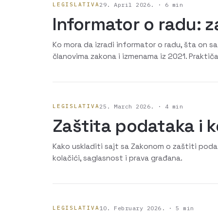
LEGISLATIVA
29. April 2026. · 6 min
Informator o radu: 
Ko mora da izradi informator o radu, šta on sadr
članovima zakona i izmenama iz 2021. Praktič
LEGISLATIVA
25. March 2026. · 4 min
Zaštita podataka i k
Kako uskladiti sajt sa Zakonom o zaštiti podata
kolačići, saglasnost i prava građana.
LEGISLATIVA
10. February 2026. · 5 min