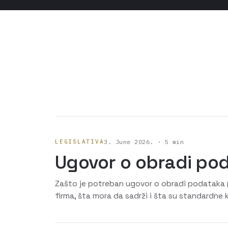
LEGISLATIVA
3. June 2026. · 5 min
Ugovor o obradi pod
Zašto je potreban ugovor o obradi podataka (č
firma, šta mora da sadrži i šta su standardne k