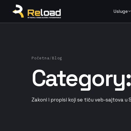
Usluge
Početna
/
Blog
Category
Zakoni i propisi koji se tiču veb-sajtova u Sr