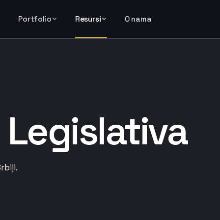
Portfolio
Resursi
O nama
:
Legislativa
biji.