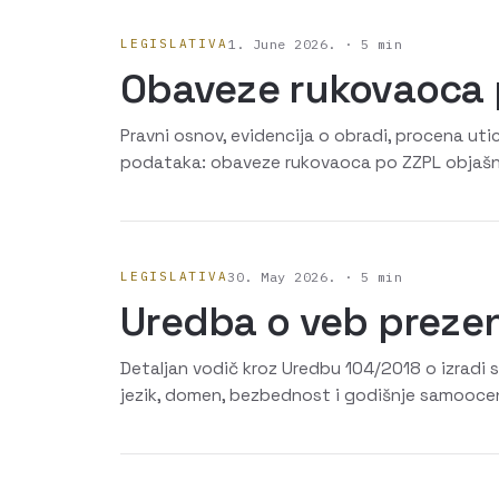
LEGISLATIVA
1. June 2026. · 5 min
Obaveze rukovaoca 
Pravni osnov, evidencija o obradi, procena utic
podataka: obaveze rukovaoca po ZZPL objašn
LEGISLATIVA
30. May 2026. · 5 min
Uredba o veb prezent
Detaljan vodič kroz Uredbu 104/2018 o izradi 
jezik, domen, bezbednost i godišnje samoocen