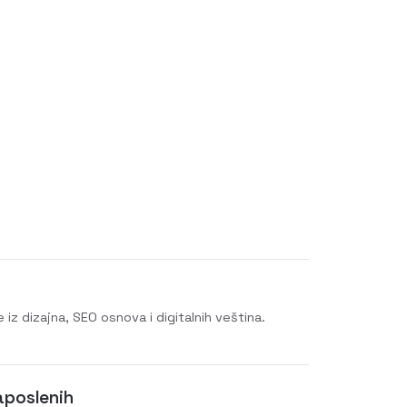
 iz dizajna, SEO osnova i digitalnih veština.
aposlenih