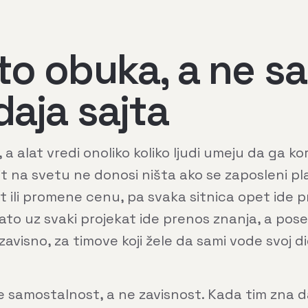
to obuka, a ne s
daja sajta
, a alat vredi onoliko koliko ljudi umeju da ga kor
ajt na svetu ne donosi ništa ako se zaposleni p
t ili promene cenu, pa svaka sitnica opet ide 
Zato uz svaki projekat ide prenos znanja, a po
zavisno, za timove koji žele da sami vode svoj di
je samostalnost, a ne zavisnost. Kada tim zna d