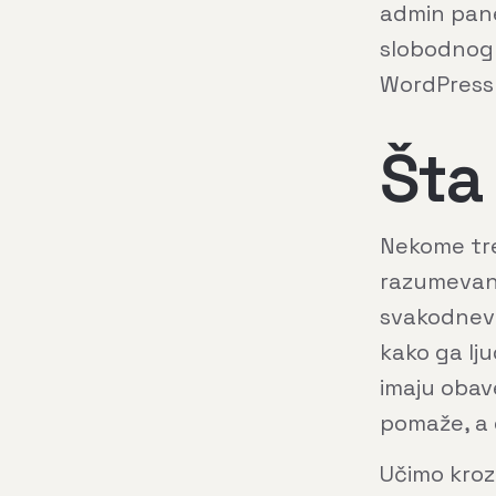
admin panel
slobodnog 
WordPress-
Šta
Nekome tre
razumevanj
svakodnevn
kako ga lj
imaju obave
pomaže, a 
Učimo kroz 