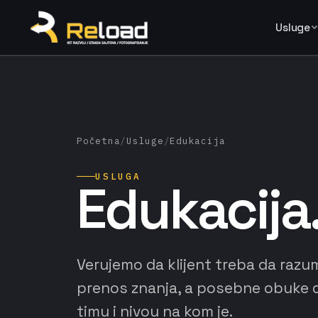
Usluge
Početna
/
Usluge
/
Edukacija
USLUGA
Edukacija
Verujemo da klijent treba da razume
prenos znanja, a posebne obuke d
timu i nivou na kom je.