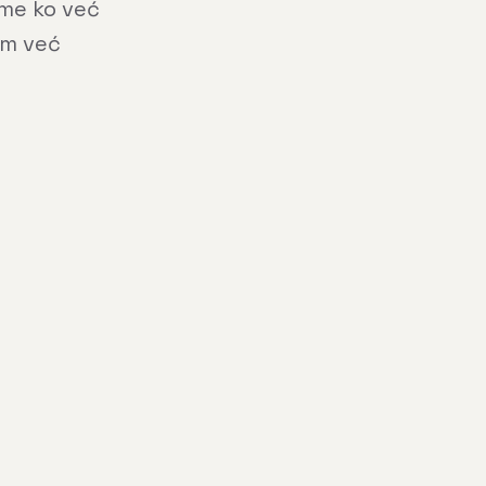
ome ko već
im već