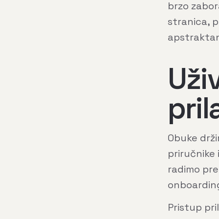
brzo zabor
stranica, p
apstraktan
Uživ
pri
Obuke držim
priručnike 
radimo pre
onboarding
Pristup pr