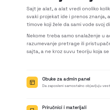
Sajt je alat, a alat vredi onoliko kol
svaki projekat ide i prenos znanja, 
timove koji žele da sami vode svoj d
Nekome treba samo snalaženje u a
razumevanje pretrage ili pristupač
sajta, a ne kroz suvu teoriju koja se
Obuke za admin panel
Da zaposleni samostalno objavljuju ves
Priručnici i materijali