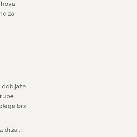
jihova
 ne za
h dobijate
grupe
olege brz
a držati