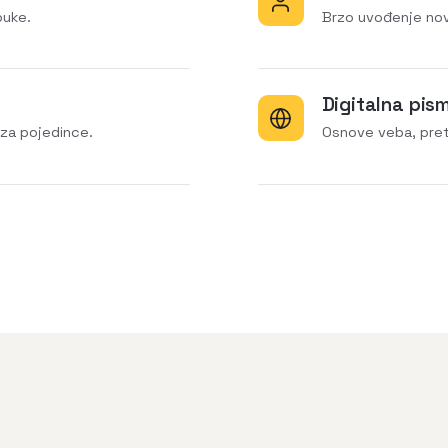
buke.
Brzo uvođenje nov
Digitalna pis
za pojedince.
Osnove veba, pret