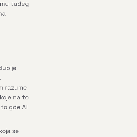
itmu tuđeg
na
dublje
a
m razume
koje na to
 to gde AI
koja se