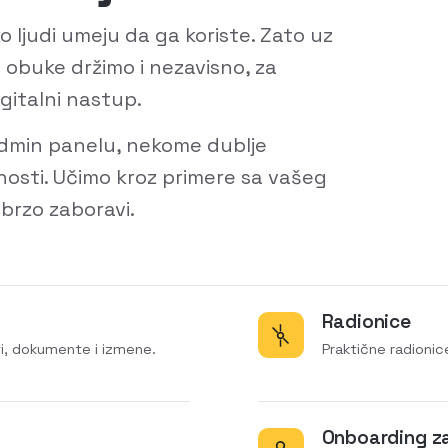
iko ljudi umeju da ga koriste. Zato uz
a obuke držimo i nezavisno, za
igitalni nastup.
dmin panelu, nekome dublje
nosti. Učimo kroz primere sa vašeg
 brzo zaboravi.
Radionice
ti, dokumente i izmene.
Praktične radionice
Onboarding z