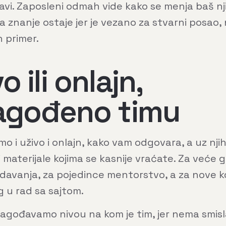
avi. Zaposleni odmah vide kako se menja baš n
a znanje ostaje jer je vezano za stvarni posao,
 primer.
o ili onlajn,
lagođeno timu
o i uživo i onlajn, kako vam odgovara, a uz nji
i materijale kojima se kasnije vraćate. Za veće 
davanja, za pojedince mentorstvo, a za nove k
 u rad sa sajtom.
ilagođavamo nivou na kom je tim, jer nema smisl