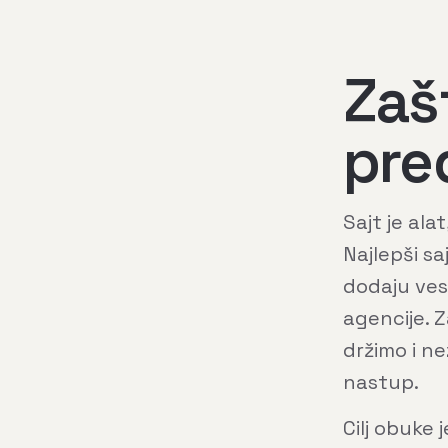
Zaš
pre
Sajt je alat
Najlepši s
dodaju ves
agencije. 
držimo i ne
nastup.
Cilj obuke 