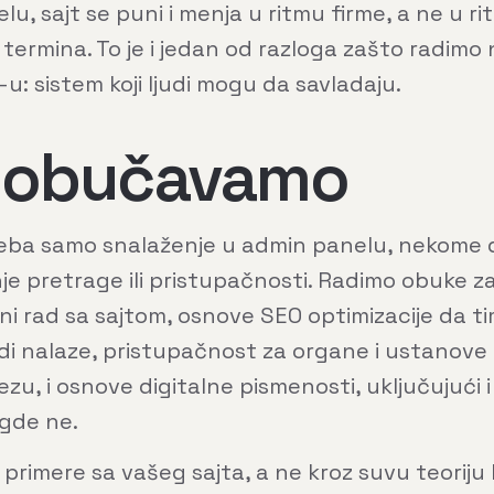
u, sajt se puni i menja u ritmu firme, a ne u r
termina. To je i jedan od razloga zašto radimo 
u: sistem koji ljudi mogu da savladaju.
 obučavamo
ba samo snalaženje u admin panelu, nekome 
e pretrage ili pristupačnosti. Radimo obuke z
i rad sa sajtom, osnove
SEO optimizacije
da ti
udi nalaze, pristupačnost za organe i ustanove 
zu, i osnove digitalne pismenosti, uključujući i
gde ne.
primere sa vašeg sajta, a ne kroz suvu teoriju 