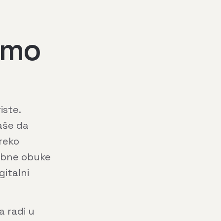
amo
iste.
laše da
preko
sebne obuke
gitalni
a radi u