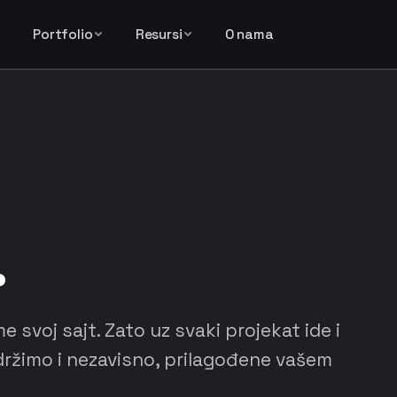
Portfolio
Resursi
O nama
.
 svoj sajt. Zato uz svaki projekat ide i
ržimo i nezavisno, prilagođene vašem