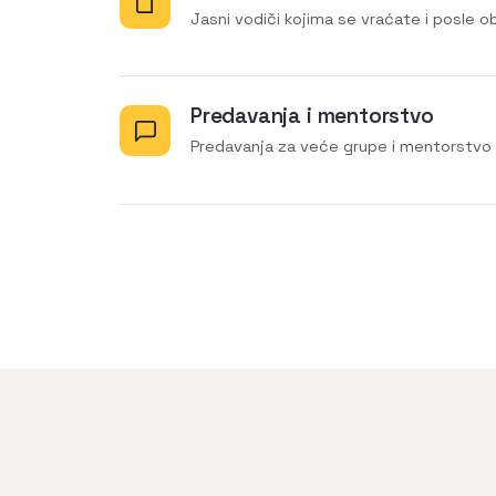
Jasni vodiči kojima se vraćate i posle o
Predavanja i mentorstvo
Predavanja za veće grupe i mentorstvo 