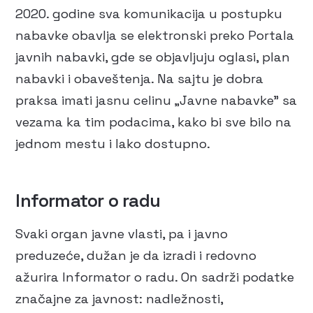
2020. godine sva komunikacija u postupku
nabavke obavlja se elektronski preko Portala
javnih nabavki, gde se objavljuju oglasi, plan
nabavki i obaveštenja. Na sajtu je dobra
praksa imati jasnu celinu „Javne nabavke” sa
vezama ka tim podacima, kako bi sve bilo na
jednom mestu i lako dostupno.
Informator o radu
Svaki organ javne vlasti, pa i javno
preduzeće, dužan je da izradi i redovno
ažurira Informator o radu. On sadrži podatke
značajne za javnost: nadležnosti,