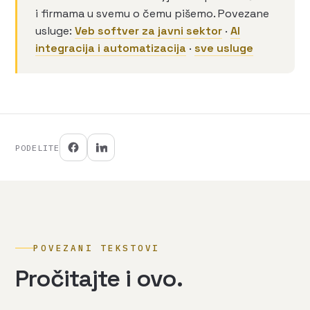
i firmama u svemu o čemu pišemo. Povezane
usluge:
Veb softver za javni sektor
·
AI
integracija i automatizacija
·
sve usluge
PODELITE
POVEZANI TEKSTOVI
Pročitajte i ovo.