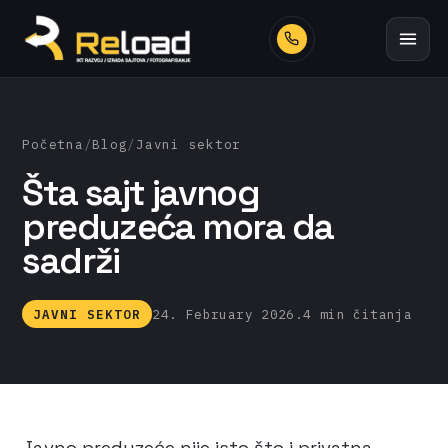
Početna
/
Blog
/
Javni sektor
Šta sajt javnog
preduzeća mora da
sadrži
JAVNI SEKTOR
24. February 2026.
4 min čitanja
Javno preduzeće nije isto što i privatna