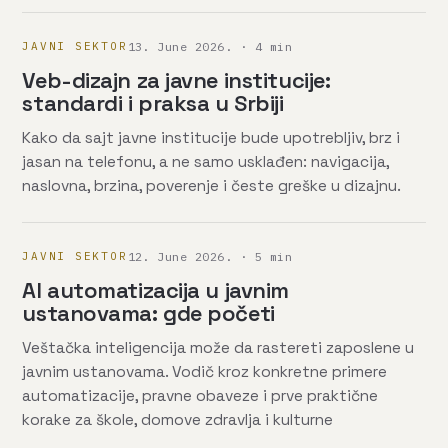
JAVNI SEKTOR
13. June 2026. · 4 min
Veb-dizajn za javne institucije:
standardi i praksa u Srbiji
Kako da sajt javne institucije bude upotrebljiv, brz i
jasan na telefonu, a ne samo usklađen: navigacija,
naslovna, brzina, poverenje i česte greške u dizajnu.
JAVNI SEKTOR
12. June 2026. · 5 min
AI automatizacija u javnim
ustanovama: gde početi
Veštačka inteligencija može da rastereti zaposlene u
javnim ustanovama. Vodič kroz konkretne primere
automatizacije, pravne obaveze i prve praktične
korake za škole, domove zdravlja i kulturne