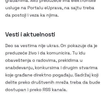
građanima. Ako preduzeće ima elektronske
usluge na Portalu eUprava, na sajtu treba
da postoji i veza ka njima.
Vesti i aktuelnosti
Deo sa vestima nije ukras. On pokazuje da je
preduzeće živo i da komunicira. Tu idu
obaveštenja o radovima, prekidima u
snabdevanju, konkursima i drugim stvarima
koje građane direktno pogađaju. Sadržaj koji
delite preko društvenih mreža treba da bude
dostupan i preko RSS kanala.