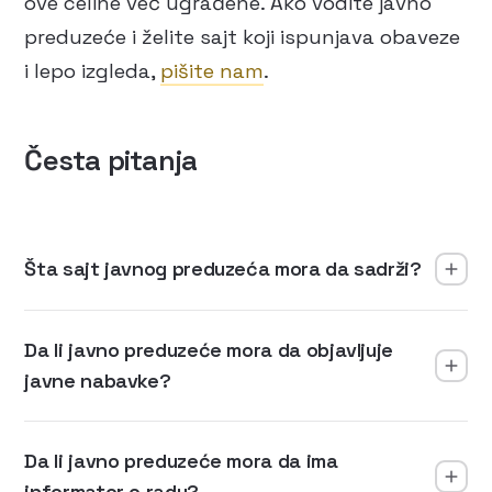
ove celine već ugrađene. Ako vodite javno
preduzeće i želite sajt koji ispunjava obaveze
i lepo izgleda,
pišite nam
.
Česta pitanja
Šta sajt javnog preduzeća mora da sadrži?
Da li javno preduzeće mora da objavljuje
javne nabavke?
Da li javno preduzeće mora da ima
informator o radu?