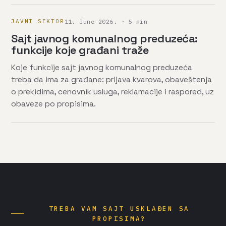
JAVNI SEKTOR
11. June 2026. · 5 min
Sajt javnog komunalnog preduzeća:
funkcije koje građani traže
Koje funkcije sajt javnog komunalnog preduzeća
treba da ima za građane: prijava kvarova, obaveštenja
o prekidima, cenovnik usluga, reklamacije i raspored, uz
obaveze po propisima.
TREBA VAM SAJT USKLAĐEN SA
PROPISIMA?