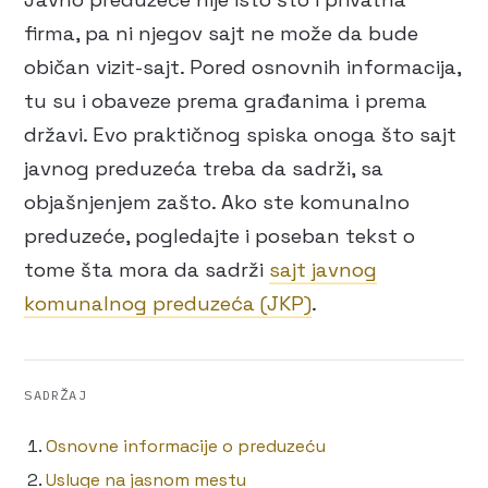
firma, pa ni njegov sajt ne može da bude
običan vizit-sajt. Pored osnovnih informacija,
tu su i obaveze prema građanima i prema
državi. Evo praktičnog spiska onoga što sajt
javnog preduzeća treba da sadrži, sa
objašnjenjem zašto. Ako ste komunalno
preduzeće, pogledajte i poseban tekst o
tome šta mora da sadrži
sajt javnog
komunalnog preduzeća (JKP)
.
SADRŽAJ
Osnovne informacije o preduzeću
Usluge na jasnom mestu