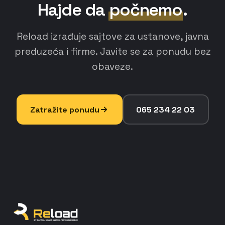
Hajde da
počnemo
.
Reload izrađuje sajtove za ustanove, javna
preduzeća i firme. Javite se za ponudu bez
obaveze.
Zatražite ponudu
065 234 22 03